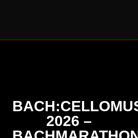
BERLINER CELLO SOMMER 2026
BACH:CELLOMUS
2026 –
BACHMARATHO