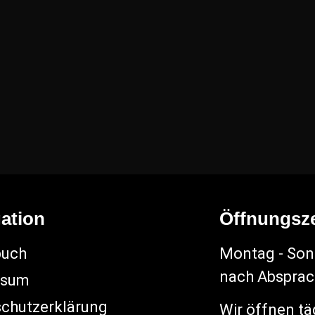
ation
Öffnungsze
buch
Montag - Sonn
nach Abspra
ssum
chutzerklärung
Wir öffnen tä