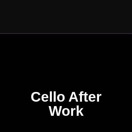
BERLINER CELLO SOMMER 2026
Cello After
Work