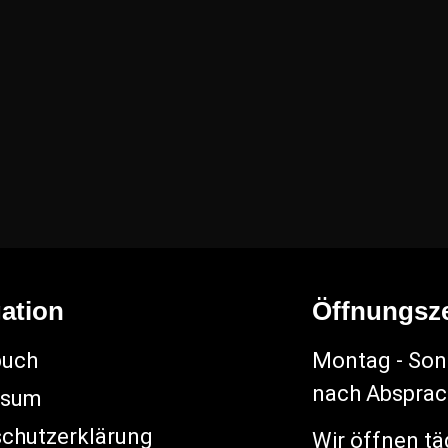
ation
Öffnungsze
buch
Montag - Sonn
nach Abspra
ssum
chutzerklärung
Wir öffnen tä