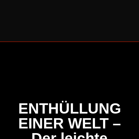
BERLINER CELLO SOMMER 2026
ENTHÜLLUNG
EINER WELT –
Der leichte