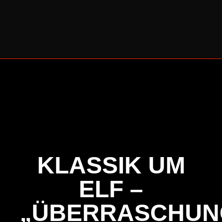
BERLINER CELLO SOMMER 2026
KLASSIK UM
ELF –
„ÜBERRASCHUN