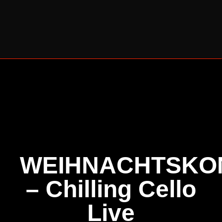
BERLINER CELLO SOMMER 2026
WEIHNACHTSKO
– Chilling Cello
Live