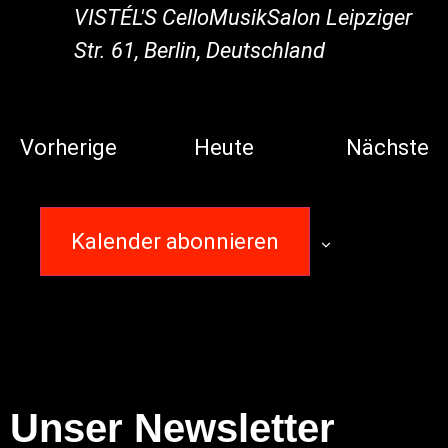
VISTÉL'S CelloMusikSalon
Leipziger
Str. 61, Berlin, Deutschland
Veranstaltungen
V
Vorherige
Heute
Nächste
Kalender abonnieren
Unser Newsletter