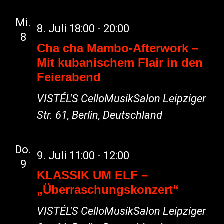
Mi.
8. Juli 18:00
-
20:00
8
Cha cha Mambo-Afterwork –
Mit kubanischem Flair in den
Feierabend
VISTÉL'S CelloMusikSalon
Leipziger
Str. 61, Berlin, Deutschland
Do.
9. Juli 11:00
-
12:00
9
KLASSIK UM ELF –
„Überraschungskonzert“
VISTÉL'S CelloMusikSalon
Leipziger