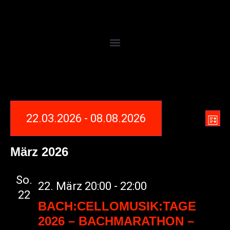
An
Ve
22.03.2026
 - 
08.08.2026
List
An
Datum
Na
Na
März 2026
wählen.
So.
22. März 20:00
-
22:00
22
BACH:CELLOMUSIK:TAGE
2026 – BACHMARATHON –