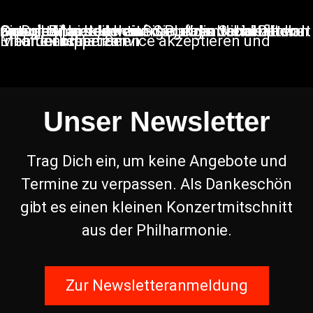
Sie sehen gerade einen Platzhalterinhalt von
Google Maps
. Um auf den eigentlichen Inhalt zuzugreifen, klicken Sie auf die Schaltfläche unten. Bitte beachten Sie, dass dabei Daten an Drittanbieter weitergegeben werden.
Mehr Informationen
Inhalt entsperren
Erforderlichen Service akzeptieren und Inhalte entsperren
Unser Newsletter
Trag Dich ein, um keine Angebote und
Termine zu verpassen. Als Dankeschön
gibt es einen kleinen Konzertmitschnitt
aus der Philharmonie.
Zur Newsletteranmeldung