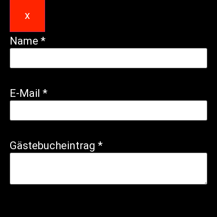
x
Name
*
E-Mail
*
Gästebucheintrag
*