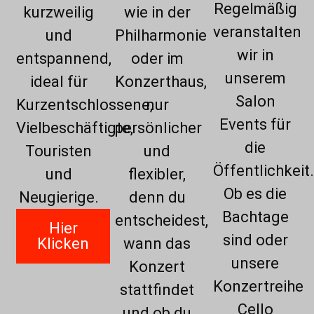
Regelmäßig
kurzweilig
wie in der
veranstalten
und
Philharmonie
wir in
entspannend,
oder im
unserem
ideal für
Konzerthaus,
Salon
Kurzentschlossene,
nur
Events für
Vielbeschäftigte,
persönlicher
die
Touristen
und
Öffentlichkeit
und
flexibler,
Ob es die
Neugierige.
denn du
Bachtage
entscheidest,
Hier
sind oder
Klicken
wann das
unsere
Konzert
Konzertreihe
stattfindet
Cello
und ob du