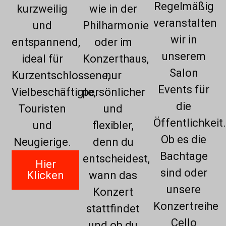
Regelmäßig
kurzweilig
wie in der
veranstalten
und
Philharmonie
wir in
entspannend,
oder im
unserem
ideal für
Konzerthaus,
Salon
Kurzentschlossene,
nur
Events für
Vielbeschäftigte,
persönlicher
die
Touristen
und
Öffentlichkeit
und
flexibler,
Ob es die
Neugierige.
denn du
Bachtage
entscheidest,
Hier
sind oder
Klicken
wann das
unsere
Konzert
Konzertreihe
stattfindet
Cello
und ob du