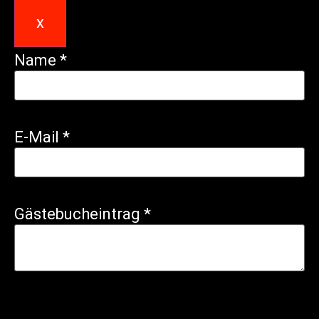
x
Name
*
E-Mail
*
Gästebucheintrag
*